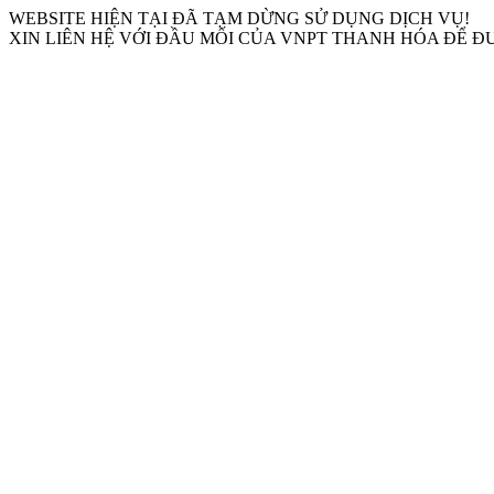
WEBSITE HIỆN TẠI ĐÃ TẠM DỪNG SỬ DỤNG DỊCH VỤ!
XIN LIÊN HỆ VỚI ĐẦU MỐI CỦA VNPT THANH HÓA ĐỂ Đ